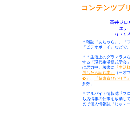
コンテンツブ
高井ジロ
エデ
６７年
＊雑誌『あちゃら』、『
『ビデオボーイ』などで
＊＊生活上のグラマラスな
する「現代生活様式学会
に尽力中。著書に
『生活
選したら読む本』
（三才
�』
、
『超東京ぴかり号
多数。
＊アルバイト情報誌『フ
ち店情報の仕事を放棄し
長で個人情報誌『じゃマ