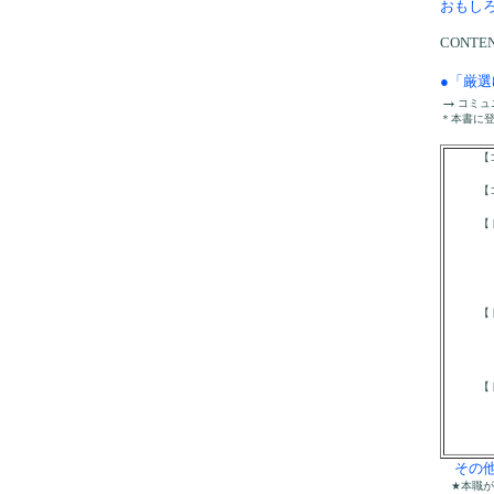
おもし
CONTE
●「厳選
→
コミュ
＊本書に
【コミ
【コミュ
【ト
「渋谷
「明日
「プー
「上手
【ト
「おび
「ジャ
「受信
【ト
「８
「８時
「８時
その他
★本職が