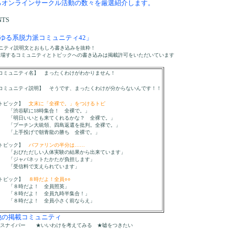
ろオンラインサークル活動の数々を厳選紹介します。
NTS
ゆる系脱力派コミュニティ42」
ニティ説明文とおもしろ書き込みを抜粋！
登場するコミュニティとトピックへの書き込みは掲載許可をいただいています
ュニティ名】 まったくわけがわかりません！
ニティ説明】 そうです、まったくわけが分からないんです！！
ピック】
文末に「全裸で。」をつけるトピ
駅に18時集合！ 全裸で。」
いいとも来てくれるかな？ 全裸で。」
チン大統領、四島返還を批判。全裸で。」
投げで朝青龍の勝ち 全裸で。」
ピック】
バファリンの半分は……
ただしい人体実験の結果から出来ています」
パネットたかたが負担します」
料で支えられています」
ピック】
８時だよ！全員○○
時だよ！ 全員照英」
だよ！ 全員九時半集合！」
だよ！ 全員小さく前ならえ」
の掲載コミュニティ
スナイパー ★いいわけを考えてみる ★嘘をつきたい