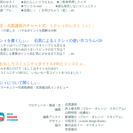
笑わせろ！ ★あたらしいドラえもん ★ご長寿早押しクイズ
られません ★ウンコ is cool. ★誰も発言しないコミュニティ
「アレ」 ★語尾に（ ）を付けちゃう（笑）...etc
類王・石黒謙吾のチャート式 ミクシィのシクミ（ィ）」
ィの楽しさ、ハマるポイントを図解＆分析
クシィを書くしぃ」 石黒によるミクシィの使い方コラム×20
ニティはバッジでありベースキャンプとも言える
を盛り上げるためのうまいトピックの立て方は？
出しも重要ポイント読む気にさせる立て方は？ ...etc
おもしろコミュニティタイトル160とツッコミュ」
ルを見ただけで（もしくはタイトルのみが）
ミュニティ160コに、いちいち一言コメントをつけました！
クシィについて聞くしぃ」
マーキュリー代表取締役 笠原健治氏インタビュー
石黒謙吾
プロデュース・構成・文：
井上健太郎（ブルー・オレンジ・スタジアム）
編集：
山野明登（扶桑社）
編集アシスト：
飯塚陽介（ブルー・オレンジ・スタジアム）
デザイン：
穴田淳子（a mole design Room）
協力：
株式会社イー・マーキュリー
笠原健治