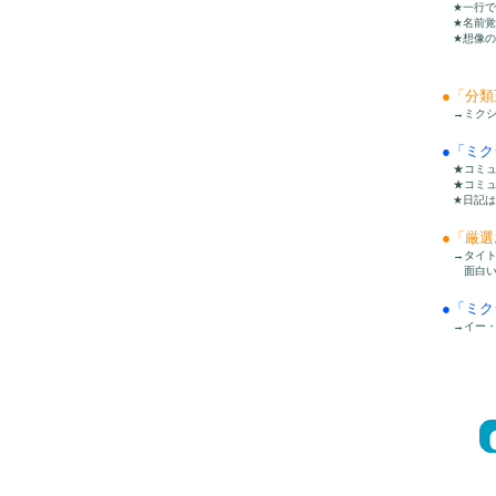
★一行で
★名前覚え
★想像の源
●「分
→ミクシ
●「ミ
★コミュ
★コミュ
★日記は見
●「厳選
→タイト
面白いコ
●「ミ
→イー・