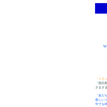
W
「ミクシ
「朝日
さまざ
「友だ
新しい
中でも