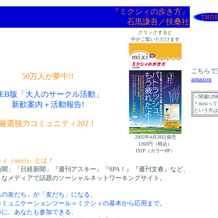
『ミクシィの歩き方』
石黒謙吾／扶桑社
クリックすると
中がご覧いただけます
こちらで
50万人が夢中!!
amazon
EB版「大人のサークル活動」
＜関連LIN
新歓案内＋活動報告!
＊mixiっ
という方は
厳選脱力コミュニティ202！
2005年4月28日発売
1260円（税込）
192P（カラー8P）
ィ（mixi)」とは？
新聞」「日経新聞」『週刊アスキー』『SPA！』『週刊文春』など、
まなメディアで話題のソーシャルネットワーキングサイト。
ちの友だち」が「友だち」になる、
コミュニケーションツール＝ミクシィの基本から応用まで。
特に、あなたも参加できる、