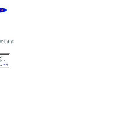
買えます
K＞
て何？
コチラ