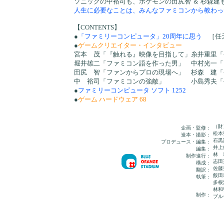
ソニックの中裕司も、ポケモンの田尻智 ＆ 杉森建
人生に必要なことは、みんなファミコンから教わっ
【CONTENTS】
●
「ファミリーコンピュータ」20周年に思う
［任天
●
ゲームクリエイター・インタビュー
宮本 茂「『触れる』映像を目指して」糸井重里「
堀井雄二「ファミコン語を作った男」 中村光一「
田尻 智「ファンからプロの現場へ」 杉森 建「
中 裕司「ファミコンの強敵」 小島秀夫「任
●
ファミリーコンピュータ ソフト 1252
●
ゲーム ハードウェア 68
……and 
（財
企画・監修：
松本
造本・撮影：
石黒
プロデュース・編集：
井上
編集：
林 
制作進行：
志田
構成：
佐藤
翻訳：
飯田
執筆：
多根
林和
制作：
ブル