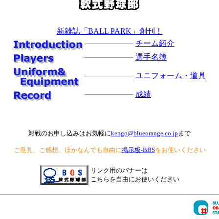
新雑誌「BALL PARK」創刊！
チーム紹介
選手名簿
ユニフォーム・道具
成績
対戦のお申し込みはお気軽に
kengo@blueorange.co.jp
まで
ご意見、ご感想、ほかなんでも自由に
掲示板-BBS
をお使いください
リンク用のバナーは
こちらを自由にお使いください