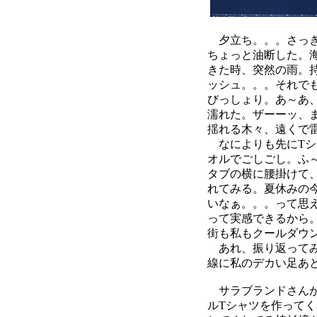
夕立ち。。。さっき
ちょっと油断した。
きた時、突然の雨。
ッシュ。。。それで
びっしょり。あ～あ
濡れた。ザーーッ、
揺れる木々、遠くで
なによりも先にTシ
オルでごしごし。ふ
タブの横に腰掛けて
れてみる。夏休みの
いなぁ。。。って思
って実感できるから
街も私もクールダウ
あれ、振り返ってみ
線に私のデカい足あ
サラブランドさんが
ルTシャツを作って