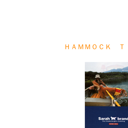
ＨＡＭＭＯＣＫ 