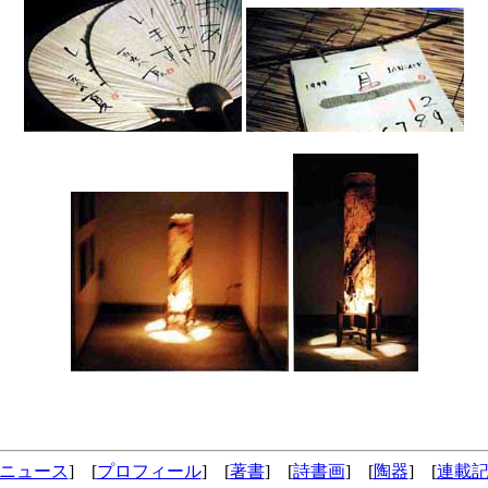
ニュース
] [
プロフィール
] [
著書
] [
詩書画
] [
陶器
] [
連載