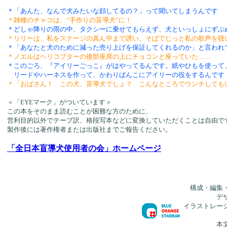
＊「あんた、なんで犬みたいな顔してるの？」って聞いてしまうんです
＊雑種のチャコは、“手作りの盲導犬”に！
＊どしゃ降りの雨の中、タクシーに乗せてもらえず、犬といっしょにずぶ
＊リリーは、私をステージの真ん中まで誘い、そばでじっと私の歌声を聴
＊「あなたと犬のために減った売り上げを保証してくれるのか」と言われ
＊ノエルはヘリコプターの後部座席の上にチョコンと座っていた……
＊このごろ、『アイリーごっこ』がはやってるんです。紙やひもを使って
リードやハーネスを作って、かわりばんこにアイリーの役をするんです
＊「おばさん！ この犬、盲導犬でしょ？ こんなところでウンチしても
（本文より
＜「EYEマーク」がついています＞
この本をそのまま読むことが困難な方のために、
営利目的以外でテープ訳、格段写本などに変換していただくことは自由で
製作後には著作権者または出版社までご報告ください。
「全日本盲導犬使用者の会」ホームページ
構成・編集
デ
イラストレー
本