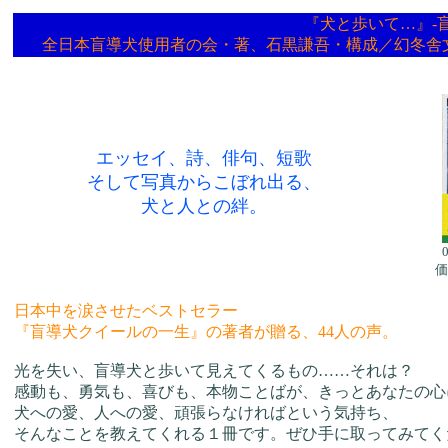
『犬と歩いて…』-
全日本盲導犬使用者の会・著、石黒謙吾・構成／幻冬舎
エッセイ、詩、俳句、短歌
そして写真からこぼれ出る、
犬と人との絆。
価
日本中を涙させたベストセラー
『盲導犬クイールの一生』の著者が贈る、44人の声。
光を失い、盲導犬と歩いて見えてくるもの……それは？
感動も、勇気も、喜びも、本物ことばが、きっとあなたの心
犬への愛、人への愛、頑張らなければという気持ち、
そんなことを教えてくれる１冊です。ぜひ手に取ってみてく