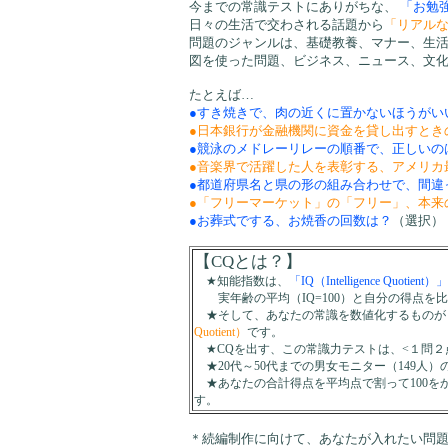
今までの常識テストにありがちな、
「お勉
日々の生活で交わされる話題から
「リアル
問題のジャンルは、基礎教養、マナー、生
図を使った問題、ビジネス、ニュース、文
たとえば…
●すき焼きで、肉の近くに置かないほうがい
●日本銀行が金融機関に資金を貸し出すとき
●競泳のメドレーリレーの順番で、正しいの
●音楽界で活躍した人を表彰する、アメリカ
●都道府県名と県の形の組み合わせで、間違
●「フリーマーケット」の「フリー」、本来
●お葬式でする、お焼香の回数は？
（選択）
【CQとは？】
★知能指数は、
「IQ（Intelligence Quotient）」
実年齢の平均（IQ=100）と自分の得点を
★そして、あなたの常識を数値化するものが
Quotient）
です。
★CQを出す、この常識力テストは、<１問２点×5
★20代～50代までの男女モニター（149人）の
★あなたの合計得点を平均点で割って100を
す。
＊続編制作に向けて、あなたが入れたい問