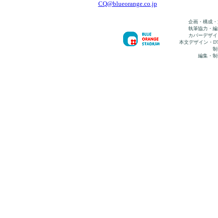
CQ@blueorange.co.jp
企画・構成・
執筆協力・編
カバーデザイ
本文デザイン・D
制
編集・制