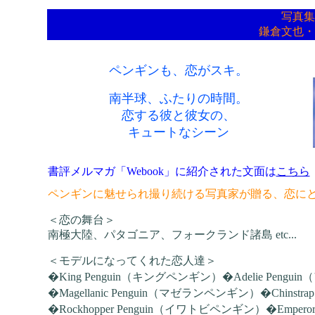
写真集
鎌倉文也・
ペンギンも、恋がスキ。
南半球、ふたりの時間。
恋する彼と彼女の、
キュートなシーン
書評メルマガ「Webook」に紹介された文面は
こちら
ペンギンに魅せられ撮り続ける写真家が贈る、恋に
＜恋の舞台＞
南極大陸、パタゴニア、フォークランド諸島 etc...
＜モデルになってくれた恋人達＞
�King Penguin（キングペンギン）�Adelie Peng
�Magellanic Penguin（マゼランペンギン）�Chinstr
�Rockhopper Penguin（イワトビペンギン）�Empe