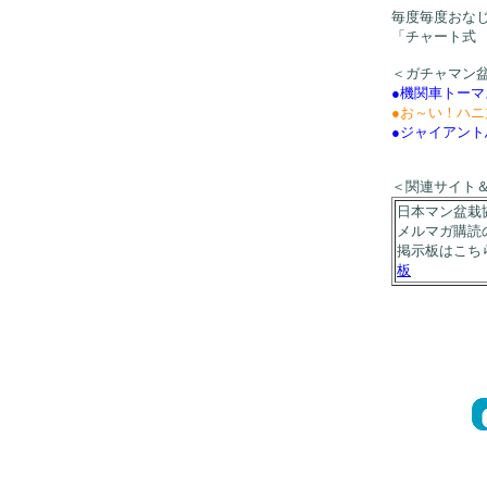
毎度毎度おな
「チャート式
＜ガチャマン
●機関車トーマ
●お～い！ハニ
●ジャイアント
＜関連サイト
日本マン盆栽
メルマガ購読
掲示板はこち
板