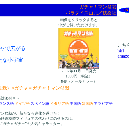
ガチャ！マン盆栽
パラダイス山元／扶桑社
画像をクリックすると
中がご覧いただけます。
こち
ャで広がる
bk1
amaz
たな小宇宙
2002年11月11日発売
1000円（税込）
84P（オールカラー）
盆栽）×ガチャ＝ガチャ！マン盆栽
語対訳付き＞
ランス語
ドイツ語
スペイン語
イタリア語
中国語
韓国語
アラビア語
マン盆栽が、新たなる進化を遂げた！
の鉄道模型フィギュアの代わりにのせるのは、
“ガチャガチャ”の人気キャラクター。