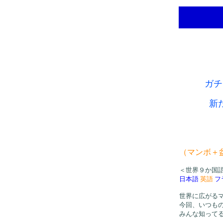
ガチ
新
（マンボ＋
＜世界９か国
日本語
英語
フ
世界に広がる
今回、いつも
みんな知ってる