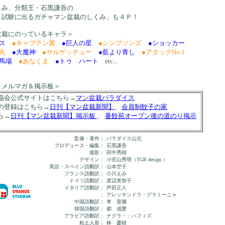
じみ、分類王・石黒謙吾の
 試験に出るガチャマン盆栽のしくみ」も４Ｐ！
盆栽にのっているキャラ＞
ス
●キャプテン翼
●巨人の星
●シンプソンズ
●ショッカー
丸
●大魔神
●サルゲッチュー
●藍より青し
●アタックNo.1
馬場
●あなくま
●トゥ ハート
etc...
＆メルマガ＆掲示板＞
協会公式サイトはこちら→
マン盆栽パラダイス
の登録はこちら→
日刊【マン盆栽新聞】
、
会員制餃子の家
ら→
日刊【マン盆栽新聞】掲示板
、
蔓餃苑オープン後の道のり掲示
監修・著作：
パラダイス山元
プロデュース・編集：
石黒謙吾
撮影：
田中秀樹
デザイン：
小宮山秀明（TGB design.）
英語・スペイン語翻訳：
山本空子
フランス語翻訳：
小川えみ
ドイツ語翻訳：
渡辺美智子
イタリア語翻訳：
芦田正人
：
アレッサンドラ・グラミーニャ
中国語翻訳：
李 蓉麗
韓国語翻訳：
都 成愛
アラビア語翻訳：
ナグラ・：ハフィズ
粘土人形：
林 慶樹