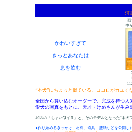
河
画
中
かわいすぎて
きっとあなたは
息を飲む
1
“本犬”にちょっと似ている、ココロがカユく
全国から舞い込むオーダーで、完成を待つ人3
愛犬の写真をもとに、天才・けめさんが生み
40匹の「ちょい似イヌ」と、そのモデルとなった“本犬
●作り始めるきっかけ、材料、道具、型紙などを公開し