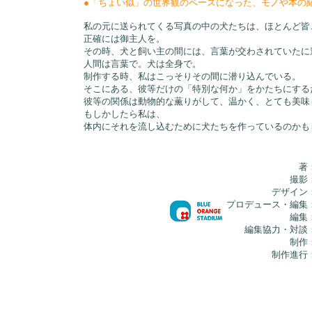
●「ちょい似」の世界観のベースになった、モノや本の紹介「My F
私の元に送られてくる写真の中の犬たちは、ほとんど皆
正確には御主人を。
その時、犬と飼い主の間には、言葉が交わされていたに
人間は言葉で。犬は全身で。
制作する時、私はこっそりその間に潜り込んでいる。
そこにある、彼等だけの「特別な何か」をかたちにする
彼等の関係は動物的な薫りがして、温かく、とても美味
もしかしたら私は、
体内にそれを流し込むために犬たちを作っているのかも
＜はじめに＞
著
撮影
デザイン
プロデュース・編集
編集
編集協力・対談
制作
制作進行