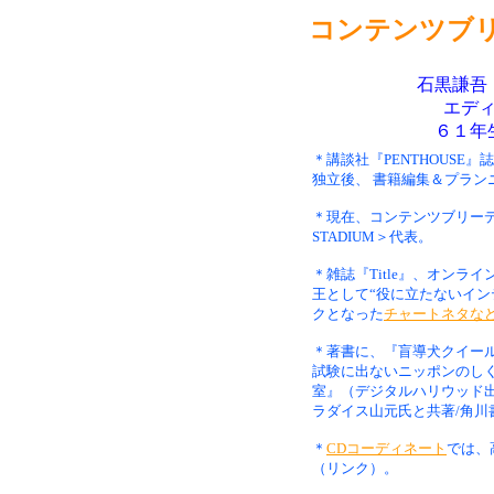
コンテンツブ
石黒謙吾
エデ
６１年
＊講談社『PENTHOUSE』誌
独立後、 書籍編集＆プラン
＊現在、コンテンツブリーディ
STADIUM＞代表。
＊雑誌『Title』、オンラインマ
王として“役に立たないイン
クとなった
チャートネタな
＊著書に、『盲導犬クイー
試験に出ないニッポンのし
室』（デジタルハリウッド出
ラダイス山元氏と共著/角川
＊
CDコーディネート
では、
（リンク）。