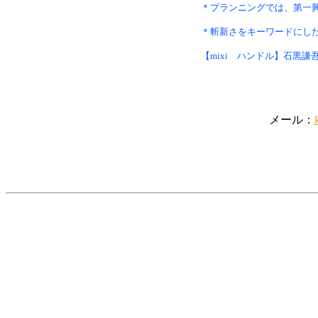
＊プランニングでは、第一
＊斬新さをキーワードにし
【mixi ハンドル】石黒謙
メール：