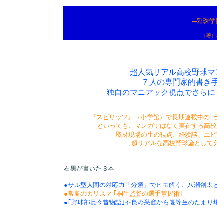
─彩珠学
［著］石
超人気リアル高校野球マ
７人の専門家的書き
独自のマニアック視点でさらに
『スピリッツ』（小学館）で長期連載中の｢
といっても、マンガではなく実在する高校
取材現場の生の視点、経験談、エピ
超リアルな高校野球論として
石黒が書いた３本
●サル型人間の対応力「分類」でヒモ解く、八潮創太
●常勝のカリスマ ｢桐生監督の選手掌握術｣
●｢野球部員今昔物語｣不良の巣窟から優等生のたまり