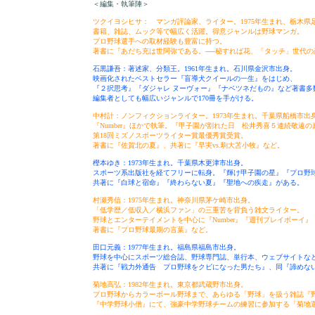
＜編集・執筆陣＞
ツクイヨシヒサ： マンガ評論家、ライター。1975年生まれ、栃木県
書籍、雑誌、ムック等で幅広く活躍。得意ジャンルは野球マンガ。
プロ野球選手への取材経験も豊富に持つ。
著書に『あだち充は世阿弥である。──秘すれば花、「タッチ」世代の
石黒謙吾：著述家、分類王。1961年生まれ。石川県金沢市出身。
映画化されたベストセラー『盲導犬クイールの一生』をはじめ、
『２択思考』『ダジャレ ヌーヴォー』『ナベツネだもの』など著書多
編集者としても幅広いジャンルで170冊を手がける。
中村計：ノンフィクションライター。1973年生まれ。千葉県船橋市出
『Number』ほかで執筆。『甲子園が割れた日 松井秀喜５連続敬遠の
第18回ミズノスポーツライター賞最優秀賞受賞。
著書に『佐賀北の夏』、共著に『早実vs.駒大苫小牧』など。
樫本ゆき：1973年生まれ。千葉県木更津市出身。
スポーツ系出版社を経てフリーに転身。『輝け甲子園の星』『プロ野球
共著に『白球と宿命』『終わらない夏』『聖地への疾走』がある。
村瀬秀信：1975年生まれ。神奈川県茅ケ崎市出身。
「低学歴／低収入／横浜ファン」の三重苦を背負う雑文ライター。
野球とエンターテイメントを中心に『Number』『週刊プレイボーイ
著書に『プロ野球最期の言葉』など。
田口元義：1977年生まれ。福島県福島市出身。
野球を中心にスポーツ総合誌、野球専門誌、単行本、ウェブサイトな
共著に『戦力外通告 プロ野球をクビになった男たち』、同『諦めな
菊地高弘：1982年生まれ。東京都武蔵野市出身。
プロ野球からカラーボール野球まで、あらゆる「野球」を扱う雑誌『
『中学野球小僧』にて、強豪中学野球チームの練習に参加する「菊地