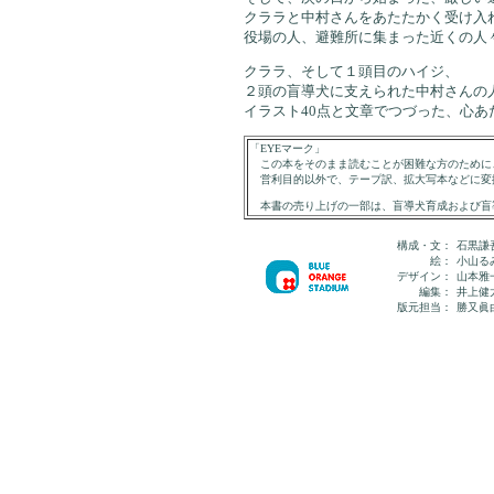
クララと中村さんをあたたかく受け入
役場の人、避難所に集まった近くの人
クララ、そして１頭目のハイジ、
２頭の盲導犬に支えられた中村さんの
イラスト40点と文章でつづった、心あ
「EYEマーク」
この本をそのまま読むことが困難な方のために
営利目的以外で、テープ訳、拡大写本などに変
本書の売り上げの一部は、盲導犬育成および盲
構成・文：
石黒謙
絵：
小山る
デザイン：
山本雅
編集：
井上健
版元担当：
勝又眞