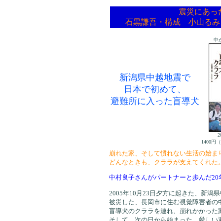
震災にあっ
石黒謙吾・構成 小山るみ
中
新潟県中越地震で
日本で初めて、
避難所に入った盲導犬
2
1400円
崩れた家、そして慣れない生活の始ま
どんなときも、クララが支えてくれた
中村良子さんがパートナーと歩んだ20
2005年10月23日夕方に起きた、新潟
被災した、長岡市に住む視覚障害者の
盲導犬のクララを連れ、崩れかかった
そして、次の日から始まった、厳しい