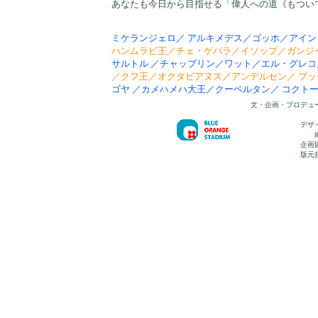
あなたも今日から目指せる「偉人への道《もつ
ミケランジェロ／ アルキメデス／ゴッホ／アイ
ハンムラビ王／チェ・ゲバラ／イソップ／ガンジー
サルトル ／チャップリン／ワット／エル・グレ
／クフ王／オクタビアヌス／アンデルセン／ プ
ゴヤ ／カメハメハ大王／クーベルタン／ コクト
文・企画・プロデュ
デザ
企画
版元