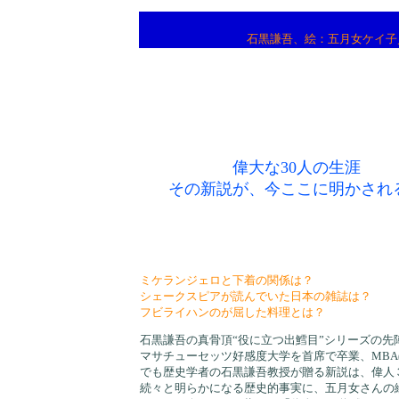
石黒謙吾、絵：五月女ケイ子
偉大な30人の生涯
その新説が、今ここに明かされ
ミケランジェロと下着の関係は？
シェークスピアが読んでいた日本の雑誌は？
フビライハンのが屈した料理とは？
石黒謙吾の真骨頂“役に立つ出鱈目”シリーズの
マサチューセッツ好感度大学を首席で卒業、MBA(Mott
でも歴史学者の石黒謙吾教授が贈る新説は、偉
続々と明らかになる歴史的事実に、五月女さん