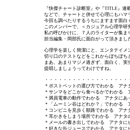
『快傑チャート診断室』や『TITLE』
などで、チャートと併せて心理にもハマ
今回も調べたりするうちにますます面白
このメンバーで、＜カジュアル心理学研
私の呼びかけに、７人のライターが集ま
担当編集・岡部氏に面白がって頂きまし
心理学を楽しく簡潔にと、エンタテイメ
切り口のテストなどをこれからぼちぼち
まあ、あまりマジメ過ぎず、面白く、実
提唱しましょうってわけですね。
・・・・・・・・・・・・・・・・・・
＊ポストペットの選び方でわかる アナ
＊サンマをどこから食べるかでわかる 
＊満員電車の動作でわかる アナタにあ
＊「ムーミン谷はどれか？」でわかる 
＊コンビニを見歩く順路でわかる アナ
＊耳かきをしまう場所でわかる アナタ
＊メールの書き出しでわかる アナタに
＊好きな缶ジュースでわかる アナタに