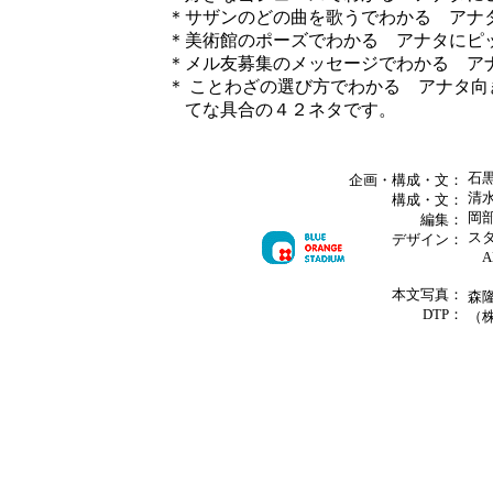
＊サザンのどの曲を歌うでわかる アナ
＊美術館のポーズでわかる アナタにピ
＊メル友募集のメッセージでわかる ア
＊ ことわざの選び方でわかる アナタ向
てな具合の４２ネタです。
石
企画・構成・文：
清
構成・文：
岡
編集：
ス
デザイン：
A
坂
本文写真：
森
DTP：
（