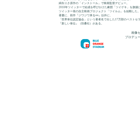
綿矢りさ原作の「インストール」で映画監督デビュー。
2010年ツイッターで結成を呼びかけた劇団「ツイゲキ」を旗揚
ツイッター発の自主映画プロジェクト「ツイルム」を始動した
著書に、前作『ジワジワ来る○○』以外に、
「世界単位認定協会」という著者名で出した17万部のベストセ
『新しい単位』（扶桑社）がある。
画像
プロデュ