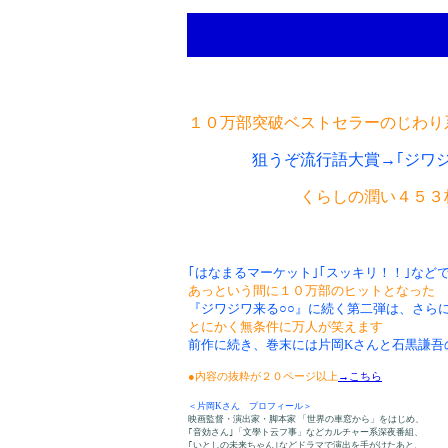
１０万部突破ベストセラーのじわり
狙うぞ流行語大賞→｢ジワジ
くらしの潤い４５３
｢はなまるマーケット｣｢スッキリ！！｣など
あっという間に１０万部のヒットとなった
『ジワジワ来る○○』に続く第二弾は、さら
とにかく無条件に万人が笑えます
前作に続き、巻末には片岡Kさんと石黒謙吾
●内容の抜粋が２０ページ以上
→こちら
＜片岡Kさん プロフィール＞
映画監督・演出家・脚本家 「世界の車窓から」をはじめ、
｢音効さん｣「文學ト云フ事」などカルチャー系深夜番組、
｢いとしの未来ちゃん｣などドラマで演出を手がけたあと、