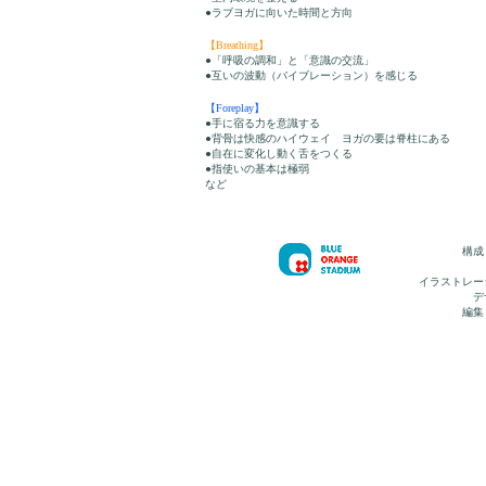
●ラブヨガに向いた時間と方向
【Breathing】
●「呼吸の調和」と「意識の交流」
●互いの波動（バイブレーション）を感じる
【Foreplay】
●手に宿る力を意識する
●背骨は快感のハイウェイ ヨガの要は脊柱にある
●自在に変化し動く舌をつくる
●指使いの基本は極弱
など
構成
イラストレー
デ
編集