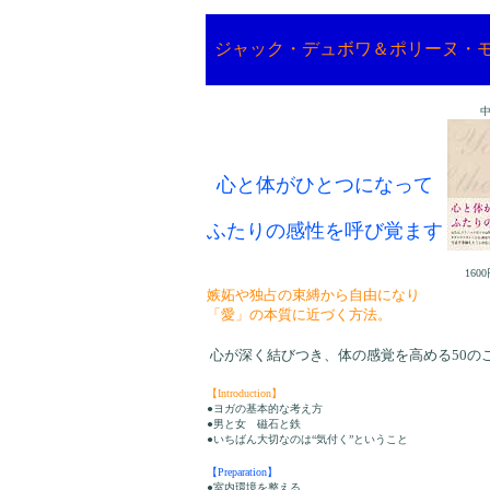
ジャック・デュボワ＆ポリーヌ・
心と体がひとつになって
ふたりの感性を呼び覚ます
160
嫉妬や独占の束縛から自由になり
「愛」の本質に近づく方法。
心が深く結びつき、体の感覚を高める50の
【Introduction】
●ヨガの基本的な考え方
●男と女 磁石と鉄
●いちばん大切なのは“気付く”ということ
【Preparation】
●室内環境を整える