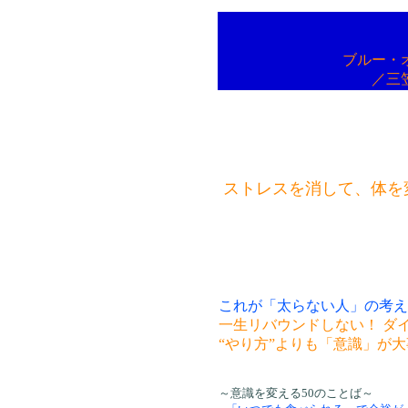
ブルー・オ
／三
ストレスを消して、体を
これが「太らない人」の考え
一生リバウンドしない！ ダ
“やり方”よりも「意識」が
～意識を変える50のことば～