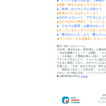
●「いつでも食べられる」で余裕が
●強敵「傷をなめ合うダメ友だち」
●「依存」のメカニズムを知ろう 
●部屋が汚い人は太っている!?
●そのチョコレート、アナタにとっ
●恋人や好みの異性に「太っている
●「グルグル思考」は最大のネック
●太っているからダラダラ歩くので
●「愛されたい人」より「愛したい
★アナタの「太る危険度」チェック
鴨下一郎ープロフィール
1949年、東京生まれ。医学博士。心療内
「日比谷国際クリニック」を開設。 「ス
こころを蝕む」と警鐘を鳴らし続け、 も
アドバイスすることで、 ストレスに負け
できると提唱してきた。 心がラクになる
近著には、『なぜ、あの人の心は「折れ
『「朝起きられない」が治る本』（とも
人がぐっすり眠れる本』（ソフトバンクク
■心療内科医のHPは
こちら
企
プロ
インフ