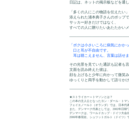
日記は、ネットの掲示板などを通
「多くの人にこの物語を伝えたい
添えられた浦本典子さんのポップ
サッカー好きだけではなく、
すべての人に贈りたいあたたかい
---------------------------------------------------
「ボクは小さいころに病気にかか
口と耳が不自由です。
耳は聴こえません、言葉は話せま
その光景を見ていた通訳も記者も
文面を読み終えた彼は、
顔を上げると少年に向かって微笑
ゆっくりと両手を動かして語りか
---------------------------------------------------
★ストライカー＝トマソンとは？
この本の主人公となったヨン・ダール・トマ
フェイエノールト（オランダ）では、日本代
また、デンマーク代表としては、2002年日韓
デンマークは、ワールドカップ・ドイツ大会
2006年春現在、シュツットガルト（ドイツ