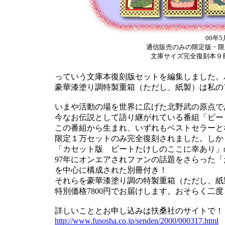
00年
通信販売のみの限定版・限定
文庫サイズ完全復刻本９
っていう文庫本復刻版セットを編集しました。
豪華漆塗り調特製重箱（ただし、紙製）は私の
いまや活動の場を世界に広げた北野武の原点で
今なお伝説として語り継がれている番組「ビー
この番組から生まれ、いずれもベストセラーと
限定１万セットのみ完全復刻されました。しか
「カセット版 ビートたけしのここに幸あり」
97年にオンエアされファンの話題をさらった
を中心に構成された別冊付き！
それらを豪華漆塗り調の特製重箱（ただし、紙
特別価格7800円でお届けします。おそらく二
詳しいこととお申し込みは扶桑社のサイトで！
http://www.fusosha.co.jp/senden/2000/000317.html