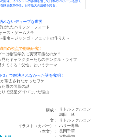
の開催、イベントへの参加を通して日本のSWシーンを熱く
在隊員数2000名、日本最大の規模を誇る。
語れないディープな世界
と呼ばれたハリソン・フォード
ォーズ・ゲーム大全
レ指南～ジャンゴ・フェットの作り方～
独自の視点で徹底研究！
ーは物理学的に実現可能なのか？
見たキャラクターたちのデンタル・ライフ
えてくる「父性」というテーマ
ド3』で解決されなかった謎を究明！
記憶が消去されなかったワケ
った母の面影の謎
りで惑星ダゴバにいた理由
リトルファルコン
構成：
堀田 延
リトルファルコン
文：
ハリー毒島
イラスト（カバー）：
長岡千華
（本文）：
水野美加
：