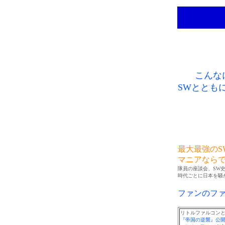
こんな
SWととも
最大最強のS
マニアなら
隊員の座談会、SW
時代ごとに日本を騒が
ファンのフ
リトルファルコン
『帝国の逆襲』公開