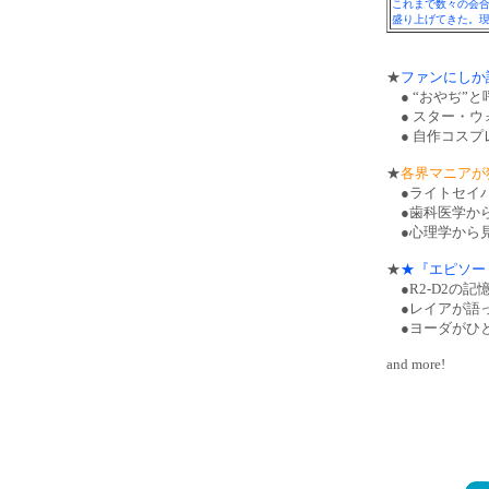
これまで数々の会合
盛り上げてきた。現
★
ファンにしか
● “おやぢ”
● スター・ウ
● 自作コスプ
★
各界マニアが
●ライトセイバ
●歯科医学から
●心理学から見
★
★『エピソー
●R2-D2の
●レイアが語
●ヨーダがひと
and more!