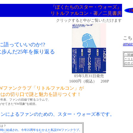
『ぼくたちのスター・ウォーズ』
リトルファルコン・著／二見書房
クリックすると中がご覧いただけます
こち
amaz
に語っていいのか!?
に歩んだ25年を振り返る
＜関連
＊リ
のサ
05年5月31日発売
1600円（税込） 208P
Wファンクラブ「リトルファルコン」が
ではの切り口で謎と魅力を語りつくす！
史年表、ファンの目線で斬るコラムで、
せてきた“SW現象”を総括。
ァンによるファンのための、スター・ウォーズ本です。
とは？
時に結成され、今年25周年をむかえた私設SWファンクラブ。