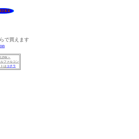
らで買えます
on
LINK＞
トルファルコン
イトは
コチラ