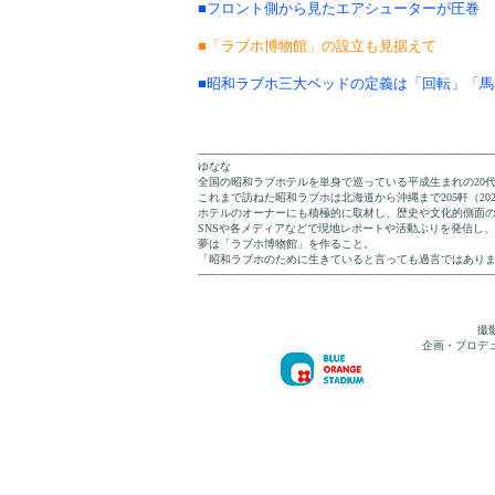
■フロント側から見たエアシューターが圧巻
■「ラブホ博物館」の設立も見据えて
■昭和ラブホ三大ベッドの定義は「回転」「
-----------------------------------------------------------------------------------------
ゆなな
全国の昭和ラブホテルを単身で巡っている平成生まれの20
これまで訪ねた昭和ラブホは北海道から沖縄まで205軒（2025
ホテルのオーナーにも積極的に取材し、歴史や文化的側面
SNSや各メディアなどで現地レポートや活動ぶりを発信し
夢は「ラブホ博物館」を作ること。
「昭和ラブホのために生きていると言っても過言ではあり
-----------------------------------------------------------------------------------------
撮
企画・プロデ