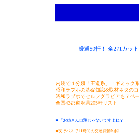
厳選50軒！ 全271カット
内装で４分類「王道系」「ギミック
昭和ラブホの基礎知識&取材ネタのコ
昭和ラブホでセルフグラビアも７ペ
全国43都道府県205軒リスト
■ 「お姉さん自殺じゃないですよね？」
■夜行バスで11時間の交通費節約術