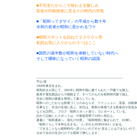
■不完全だからこそ味わえる愉しみ
彩色や印刷技術に見るその時代の空気
■「昭和ってダサイ」の平成から数十年
令和の若者が昭和に惹かれるワケ
■昭和スポットを訪ねて２３００ヶ所
私的お気に入りからの３つはここ
■国民の過半数が昭和を体験していない時代へ
そして曖昧になっていく昭和の認識
----------------------------------------------------------------------------------------------
平山 雄
1968年東京生まれ。
昭和好きが高じて、2005年に昭和中期に建てられた一戸建てを購入。
家具や電化製品から小物類まで、すべてのものを昭和時代製で揃え、
完全に昭和の家庭を再現して暮らしている。
昭和へのこだわりは部屋づくりのみならず、ファッション、音楽、自動
仕事など、生活の全域に及ぶ。休日は、昭和が体感できる飲食店や街並
などを訪問し、ブログ「昭和スポット巡り」でレポートしている。
訪れて記録したスポットは、47都道府県で2300ヶ所以上。
著書に『昭和遺産へ、巡礼1703景』『昭和喫茶に魅せられて、819軒』
『昭和ぐらしで令和を生きる』（いずれも303BOOKS）がある。
「できることなら昭和時代へ戻りたいのですが 戻ることはできないので
せめて自分の生活だけでも昭和で満たします」
----------------------------------------------------------------------------------------------