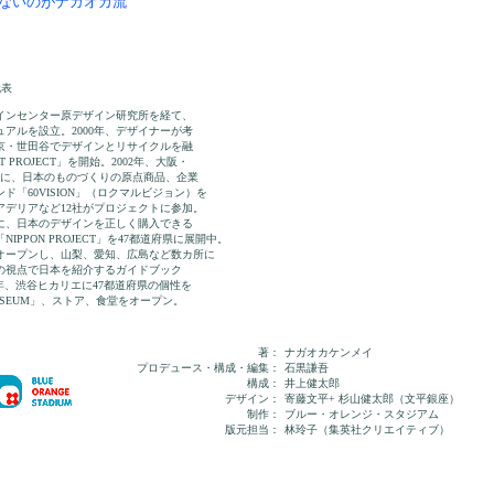
ないのがナガオカ流
代表
ザインセンター原デザイン研究所を経て、
ュアルを設立。2000年、デザイナーが考
京・世田谷でデザインとリサイクルを融
T PROJECT」を開始。2002年、大阪・
時に、日本のものづくりの原点商品、企業
「60VISION」（ロクマルビジョン）を
アデリアなど12社がプロジェクトに参加。
に、日本のデザインを正しく購入できる
PPON PROJECT」を47都道府県に展開中。
オープンし、山梨、愛知、広島など数カ所に
ンの視点で日本を紹介するガイドブック
。2012年、渋谷ヒカリエに47都道府県の個性を
USEUM」、ストア、食堂をオープン。
著：
ナガオカケンメイ
プロデュース・構成・編集：
石黒謙吾
構成：
井上健太郎
デザイン：
寄藤文平+ 杉山健太郎（文平銀座）
制作：
ブルー・オレンジ・スタジアム
版元担当：
林玲子（集英社クリエイティブ）