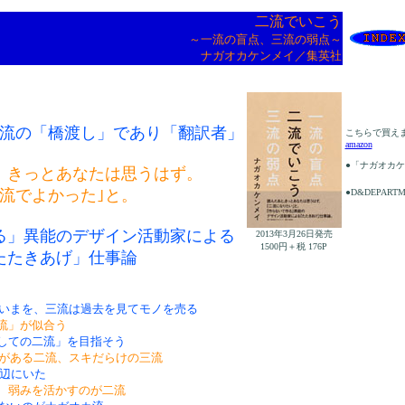
二流でいこう
～一流の盲点、三流の弱点～
ナガオカケンメイ／集英社
流の「橋渡し」であり「翻訳者」
こちらで買え
amazon
●「ナガオカ
、きっとあなたは思うはず。
二流でよかった｣と。
●D&DEPART
る」異能のデザイン活動家による
2013年3月26日発売
1500円＋税 176P
たたきあげ」仕事論
いまを、三流は過去を見てモノを売る
流」が似合う
しての二流」を目指そう
がある二流、スキだらけの三流
底辺にいた
、弱みを活かすのが二流