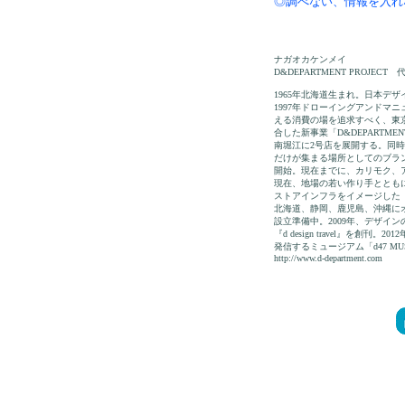
◎調べない、情報を入れ
ナガオカケンメイ
D&DEPARTMENT PROJECT 
1965年北海道生まれ。日本デ
1997年ドローイングアンドマニ
える消費の場を追求すべく、東
合した新事業「D&DEPARTMEN
南堀江に2号店を展開する。同
だけが集まる場所としてのブランド
開始。現在までに、カリモク、
現在、地場の若い作り手ととも
ストアインフラをイメージした「NI
北海道、静岡、鹿児島、沖縄に
設立準備中。2009年、デザイ
『d design travel』を創刊
発信するミュージアム「d47 M
http://www.d-department.com