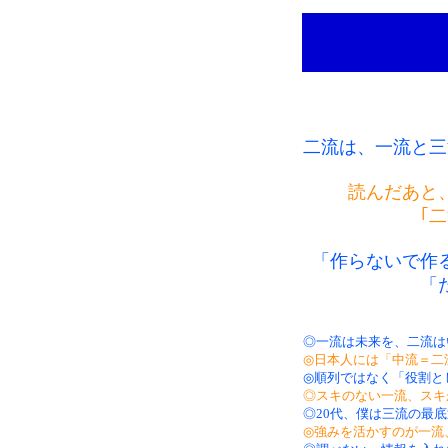
二流は、一流と三
読んだあと
｢
「作らないで作
「
◎一流は未来を、二流は
◎日本人には「中流＝二
◎順列ではなく「役割と
◎スキのない一流、スキ
◎20代、僕は三流の最
◎強みを活かすのが一流