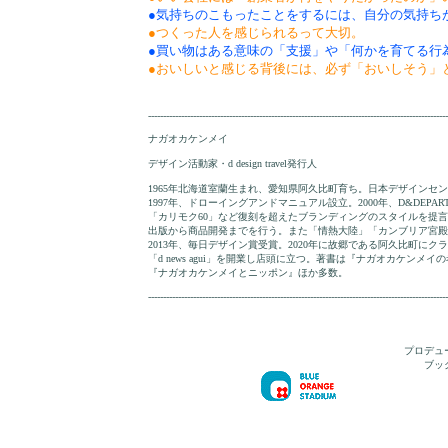
●気持ちのこもったことをするには、自分の気持ち
●つくった人を感じられるって大切。
●買い物はある意味の「支援」や「何かを育てる行
●おいしいと感じる背後には、必ず「おいしそう」
----------------------------------------------------------------------------------------------------
ナガオカケンメイ
デザイン活動家・d design travel発行人
1965年北海道室蘭生まれ、愛知県阿久比町育ち。日本デザインセ
1997年、ドローイングアンドマニュアル設立。2000年、D&DEPARTME
「カリモク60」など復刻を超えたブランディングのスタイルを提
出版から商品開発までを行う。また「情熱大陸」「カンブリア宮殿
2013年、毎日デザイン賞受賞。2020年に故郷である阿久比町に
「d news agui」を開業し店頭に立つ。著書は『ナガオカケン
『ナガオカケンメイとニッポン』ほか多数。
----------------------------------------------------------------------------------------------------
プロデュ
ブッ