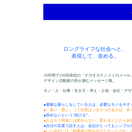
ロングライフな社会へと、
表現して、攻める。
10年間で530回発信の「ナガオカケンメイのメール
デザイン活動家の肝が滲むメッセージ集。
モノ・人・仕事・生き方・考え・土地・会社・デザ
●素敵な暮らしをしている人は、必要なモノを今す
●「良い、悪い」って白黒はっきりつけるのは、良
●辞めないという”続ける”。
●人はそう簡単には変わらない。変わるとしたら自
●自分の言葉で話す人は、会話がとってもシンプル
●いい会社には「創業者が何をやりたかったのか」