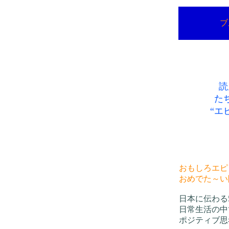
ブ
読
た
“エ
おもしろエピ
おめでた～い
日本に伝わる
日常生活の中
ポジティブ思