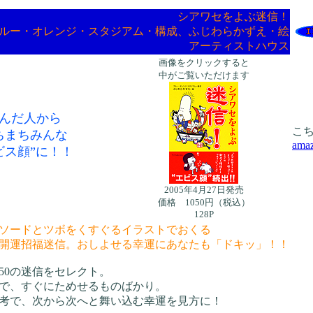
シアワセをよぶ迷信！
ルー・オレンジ・スタジアム・構成、ふじわらかずえ・絵
アーティストハウス
画像をクリックすると
中がご覧いただけます
んだ人から
こ
ちまちみんな
ama
ビス顔”に！！
2005年4月27日発売
価格 1050円（税込）
128P
ソードとツボをくすぐるイラストでおくる
開運招福迷信。おしよせる幸運にあなたも「ドキッ」！！
50の迷信をセレクト。
で、すぐにためせるものばかり。
考で、次から次へと舞い込む幸運を見方に！