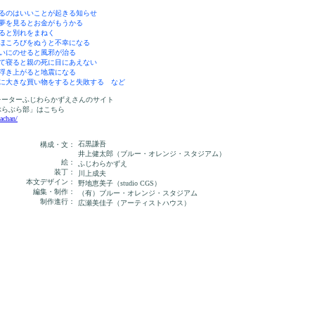
なるのはいいことが起きる知らせ
の夢を見るとお金がもうかる
ると別れをまねく
まほころびをぬうと不幸になる
たいにのせると風邪が治る
いて寝ると親の死に目にあえない
に浮き上がると地震になる
年に大きな買い物をすると失敗する など
レーターふじわらかずえさんのサイト
らぶら部」はこちら
achan/
石黒謙吾
構成・文：
井上健太郎（ブルー・オレンジ・スタジアム）
絵：
ふじわらかずえ
装丁：
川上成夫
本文デザイン：
野地恵美子（studio CGS）
編集・制作：
（有）ブルー・オレンジ・スタジアム
制作進行：
広瀬美佳子（アーティストハウス）