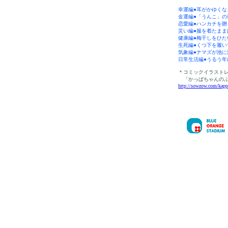
幸運編●耳がかゆく
金運編●「うんこ」
恋愛編●ハンカチを贈
災い編●服を着たま
健康編●梅干しをひ
生死編●くつ下を履
気象編●ナマズが池
日常生活編●うるう
＊コミックイラスト
「かっぱちゃんのぶ
http://sowzow.com/kapp