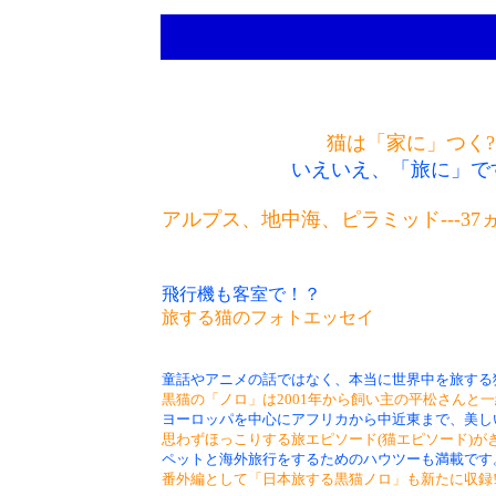
猫は「家に」つく?
いえいえ、「旅に」で
アルプス、地中海、ピラミッド---3
飛行機も客室で！？
旅する猫のフォトエッセイ
童話やアニメの話ではなく、本当に世界中を旅する
黒猫の「ノロ」は2001年から飼い主の平松さんと
ヨーロッパを中心にアフリカから中近東まで、美し
思わずほっこりする旅エピソード(猫エピソード)が
ペットと海外旅行をするためのハウツーも満載です
番外編として「日本旅する黒猫ノロ」も新たに収録