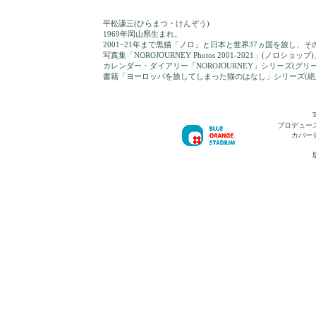
平松謙三(ひらまつ・けんぞう)
1969年岡山県生まれ。
2001~21年まで黒猫「ノロ」と日本と世界37ヵ国を旅し、
写真集「NOROJOURNEY Photos 2001-2021」(ノロショップ
カレンダー・ダイアリー「NOROJOURNEY」シリーズ(グリ
書籍「ヨーロッパを旅してしまった猫のはなし」シリーズ(絶
プロデュー
カバー