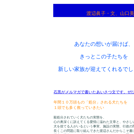
渡辺眞子・文、山口
あなたの想いが届けば、
きっとこの子たちを
新しい家族が迎えてくれるでし
石黒がメルマガで書いたあいさつ文です。ぜ
年間１０万頭もの「処分」される犬たちを
１頭でも多く救っていきたい
殺処分されていく犬たちの実態を、
心の奥深くに訴えてくる愛情に溢れた文章と、やさし
犬を捨てる人がいるという事実、施設の実態、行政の
長くこの問題に取り組んできた渡辺さんだからこそ書