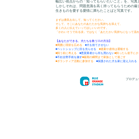
幅広い視点からの「知ってもらいたいこと」を、写真
しかしそれは、問題意識を高く持ってもらうための厳
生きものを愛する愛情に満ちたことばと写真です。
まずは勇気を出して、知ってください。
そして、そこにあなたのあたたかな気持ちを添えて、
多くの人に伝えていってほしいいのです。
「かわいそうで出る涙」ではなく「あたたかい気持ちになって流
【あなたができる、犬たちを救う11の方法】
■周囲に現状を広める
■犬を捨てさせない
■ペットショップに目を光らせる
■遺棄や虐待は通報する
■飼う前に考える
■悪質業者から何も買わない
■飼ったら迷子にさ
■不妊去勢手術を施す
■最期の瞬間まで家族として過ごす
■ボランティア活動に参加する
■保護された犬を家に迎え入れる
プロデュ