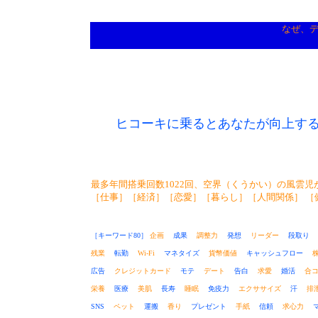
なぜ、
ヒコーキに乗るとあなたが向上す
最多年間搭乗回数1022回、空界（くうかい）の風雲児
［仕事］［経済］［恋愛］［暮らし］［人間関係］ ［
［キーワード80］
企画
成果
調整力
発想
リーダー
段取
残業
転勤
Wi-Fi
マネタイズ
貨幣価値
キャッシュフロー
広告
クレジットカード
モテ
デート
告白
求愛
婚活
合
栄養
医療
美肌
長寿
睡眠
免疫力
エクササイズ
汗
排
SNS
ペット
運搬
香り
プレゼント
手紙
信頼
求心力