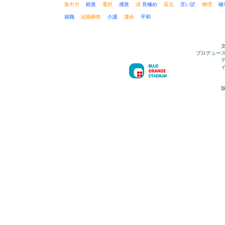
集中力
錯覚
選択
感覚
涙
見極め
盲点
言い訳
物理
就職
冠婚葬祭
介護
運命
平和
プロデュー