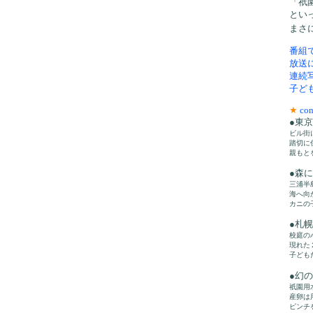
「祇
とい
まさ
番組
放送
連続
子ど
★
con
●東
ビル街
踏切に
親もと
●森
三浦半
海へ向
カニの
●札
校庭の
現れた
子ども
●幻
祇園用
産卵は
ピンチ