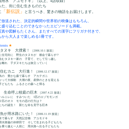
園用水 アユモドキ」（以上、4話収録）
った、街に住む生きものたち
「新伝説」
に
と言うべき、驚きの物語をお届けします。
で放送された、決定的瞬間や世界初の映像はもちろん、
に盛り込むことのできなかったエピソードも満載。
写真や図解もたくさん、またすべての漢字にフリガナ付きで、
もから大人まで楽しめる1冊です。
tents
★
京タヌキ 大捜索！
［2006.10.1 放送］
に住宅街に 野生のタヌキが 都会で暮らす!?
住むタヌキ一家の 子育て、そして引っ越し
を離れ 子ダヌキたちは旅立っていく
に住むカニ 大行進！
［2006.12.17 放送］
島の 豊かな森で暮らす アカテガニ
かって大移動 大潮の夜、産卵のときを迎える
子どもたち ふるさとの森へと帰る
幌 生命呼ぶ校庭の巨木
［2007.4.22 放送］
ハルニレに すみついた 1匹のエゾモモンガ
２匹のオス モモの恋の行方は？
たちの誕生！ 新たな命を見守る巨木
の魚が用水路にいた！
［2006.11.19 放送］
水で暮らす 天然記念物 アユモドキ
用水路脇の休耕田で そして生まれる子どもたち
を乗り越え一人前に 用水路へ出る子どもたち