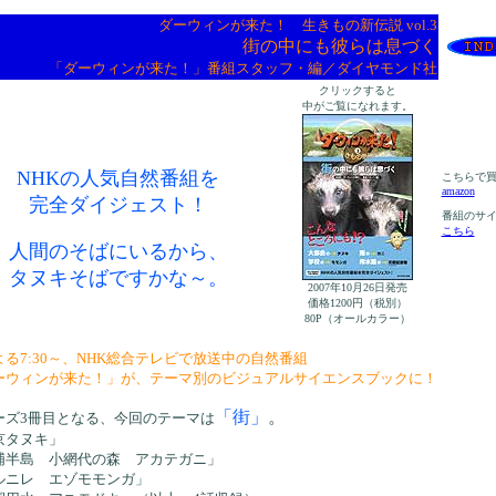
ダーウィンが来た！ 生きもの新伝説 vol.3
街の中にも彼らは息づく
「ダーウィンが来た！」番組スタッフ・編／ダイヤモンド社
クリックすると
中がご覧になれます。
NHKの人気自然番組を
こちらで
amazon
完全ダイジェスト！
番組のサ
こちら
人間のそばにいるから、
タヌキそばですかな～。
2007年10月26日発売
価格1200円（税別）
80P（オールカラー）
よる7:30～、NHK総合テレビで放送中の自然番組
ーウィンが来た！」が、テーマ別のビジュアルサイエンスブックに！
「街」
。
ーズ3冊目となる、今回のテーマは
京タヌキ」
浦半島 小網代の森 アカテガニ」
ルニレ エゾモモンガ」