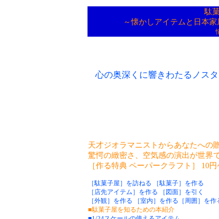
駄菓
～懐かしアイテムと日本家
心の奥深くに響きわたるノスタ
天才ジオラマニストからあなたへの
驚愕の緻密さ、空気感の演出が世界
［作る特典 ペーパークラフト］ 10
［駄菓子屋］を訪ねる ［駄菓子］を作る
［店先アイテム］を作る ［図面］を引く
［外観］を作る ［室内］を作る［周囲］を作
■駄菓子屋を知るための本紹介
■1/24スケールの使えるアイテム