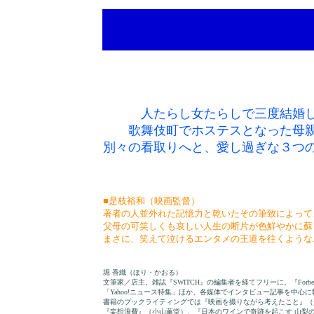
人たらし女たらしで三度結婚
歌舞伎町でホステスとなった母
別々の看取りへと、愛し過ぎな３つ
■是枝裕和（映画監督）
著者の人並外れた記憶力と乾いたその筆致によって
父母の可笑しくも哀しい人生の断片が色鮮やかに蘇
まさに、笑えて泣けるエンタメの王道を往くような
堀 香織（ほり・かおる）
文筆家／店主。雑誌『SWITCH』の編集者を経てフリーに。『Forbes 
「Yahoo!ニュース特集」ほか、各媒体でインタビュー記事を中心
書籍のブックライティングでは『映画を撮りながら考えたこと』（
『妄想浪費』（小山薫堂）、『日本のワインで奇跡を起こす 山梨