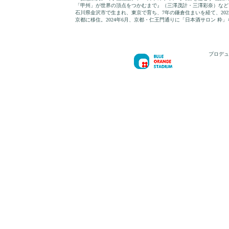
「甲州」が世界の頂点をつかむまで』（三澤茂計・三澤彩奈）など
石川県金沢市で生まれ、東京で育ち、7年の鎌倉住まいを経て、202
京都に移住。2024年6月、京都・仁王門通りに「日本酒サロン 粋
プロデュ