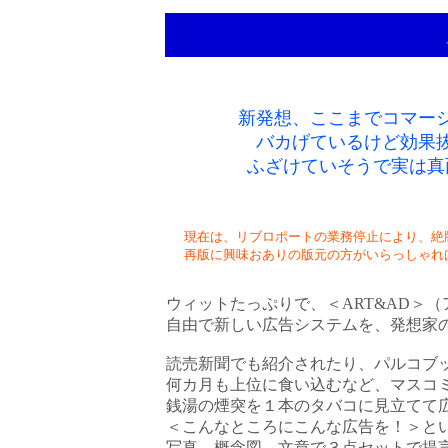
新発想、ここまでコマー
バカげているけど効果
ふざけていそうで実は真
現在は、リブロポートの業務停止により、絶
再版に興味おありの版元の方がいらっしゃれ
ウィットたっぷりで、＜ART&AD＞
自由で新しい広告システムを、発想家
読売新聞でも紹介されたり、パルコブ
何カ月も上位に食い込むなど、マスコ
銭湯の煙突を１本のタバコに見立てて
＜こんなところにこんな広告を！＞とい
写真、概念図、文章で３点セットで提