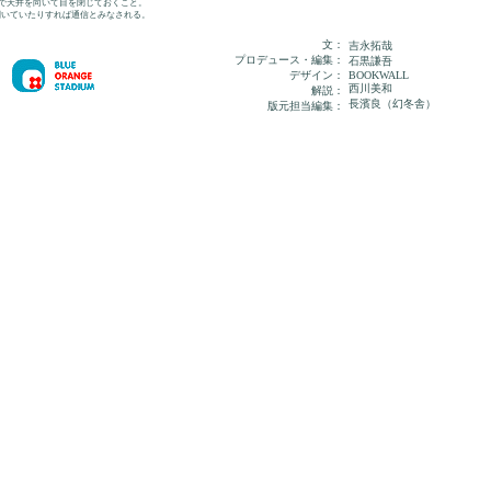
で天井を向いて目を閉じておくこと。
いていたりすれば通信とみなされる。
文：
吉永拓哉
プロデュース・編集：
石黒謙吾
デザイン：
BOOKWALL
西川美和
解説：
長濱良（幻冬舎）
版元担当編集：