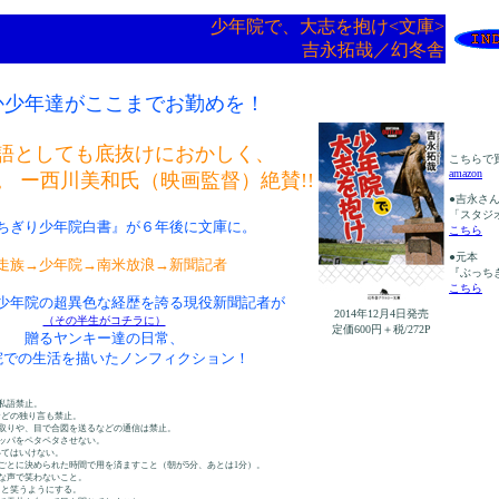
少年院で、大志を抱け<文庫>
吉永拓哉／幻冬舎
か少年達がここまでお勤めを！
語としても底抜けにおかしく、
こちらで
amazon
。 ー西川美和氏（映画監督）絶賛!!
●吉永さん
「スタジ
ちぎり少年院白書』が６年後に文庫に。
こちら
●元本
走族→少年院→南米放浪→新聞記者
『ぶっち
こちら
少年院の超異色な経歴を誇る現役新聞記者が
2014年12月4日発売
（その半生がコチラに）
定価600円＋税/272P
贈るヤンキー達の日常、
院での生活を描いたノンフィクション！
私語禁止。
どの独り言も禁止。
取りや、目で合図を送るなどの通信は禁止。
ッパをペタペタさせない。
てはいけない。
ごとに決められた時間で用を済ますこと（朝が5分、あとは1分）。
な声で笑わないこと。
と笑うようにする。