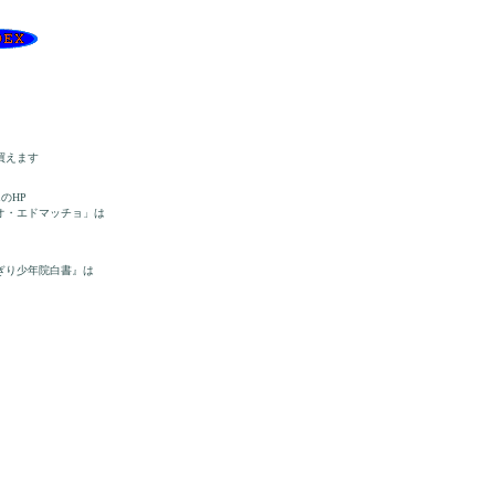
買えます
のHP
オ・エドマッチョ」は
ぎり少年院白書』は