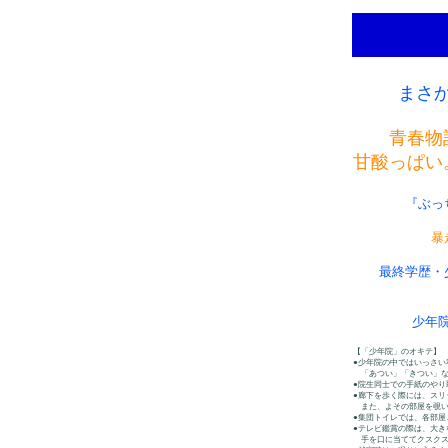
まさ
青春物
甘酸っぱい
『ぶっ
暴
最終学歴・
少年
【「少年院」のオキテ】
●少年院の中ではいっさい
「あつい」「きつい」な
●院生同士での手紙のやり
●廊下を歩く際には、スリ
また、よその部屋を覗い
●集団トイレでは、各部屋
●テレビ鑑賞の際は、大き
手を口に当ててクスクス