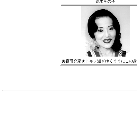
鈴木その子
美容研究家★トキノ過ぎゆくままにこの身