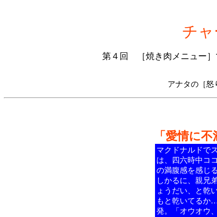
チャ
第４回 ［焼き肉メニュー］
アナタの［怒
「愛情に不
マクドナルドでス
は、四六時中コ
の満腹感を感じ
しかるに、親兄
ょうだい、と乾
もと乾いてるか…
発。「オウオウ