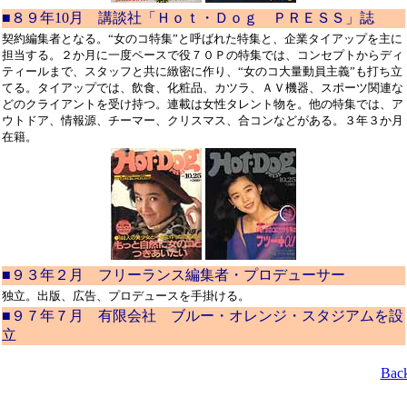
■８９年10月 講談社「Ｈｏｔ・Ｄｏｇ ＰＲＥＳＳ」誌
契約編集者となる。“女のコ特集”と呼ばれた特集と、企業タイアップを主に
担当する。２か月に一度ペースで役７０Ｐの特集では、コンセプトからディ
ティールまで、スタッフと共に緻密に作り、“女のコ大量動員主義”も打ち立
てる。タイアップでは、飲食、化粧品、カツラ、ＡＶ機器、スポーツ関連な
どのクライアントを受け持つ。連載は女性タレント物を。他の特集では、ア
ウトドア、情報源、チーマー、クリスマス、合コンなどがある。３年３か月
在籍。
■９３年２月 フリーランス編集者・プロデューサー
独立。出版、広告、プロデュースを手掛ける。
■９７年７月 有限会社 ブルー・オレンジ・スタジアムを設
立
Bac