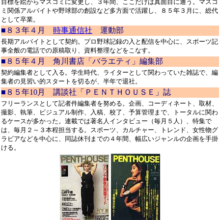
目標を絵からマスコミに変更し、３年間、ここだけは真面目に通う。マスコ
ミ関係アルバイトや野球部の創設など多方面で活躍し、８５年３月に、総代
として卒業。
■８３年４月
時事通信社
運動部
長期アルバイトとして契約。プロ野球記録の入と配信を中心に、スポーツ記
事全般の電話での原稿取り、資料整理などをこなす。
■８５年４月 角川書店「バラエティ」編集部
契約編集者として入る。学生時代、ライターとして関わっていた雑誌で、編
集者の見習い的スタートを切るが、半年で退社。
■８５年10月 講談社「ＰＥＮＴＨＯＵＳＥ」誌
フリーランスとして記者件編集者を努める。企画、コーディネート、取材、
撮影、執筆、ビジュアル制作、入稿、校了、予算管理まで、トータルに関わ
るケースが多かった。連載では著名人インタビュー（毎月５人）、特集で
は、毎月２～３本程担当する。スポーツ、カルチャー、トレンド、女性物グ
ラビアなどを中心に、同誌休刊までの４年間、幅広いジャンルの企画を手掛
ける。