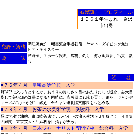
石黒謙吾 プロフィール
１９６１年生まれ 金沢
市出身
調理師免許、昭霊流空手道初段、ヤマハ・ダイビング免許、
免許・資格
ビア・テイスター
草野球、スポーツ観戦、陶芸、釣り、海水魚飼育、写真、散
趣 味
歩
経 歴
■７６年４月
星稜高等学校
入学
野球部に入ろうとするが、あまりの厳しさを目のあたりにして断念。芸大目
指して美術部の部長になると同時に、応援団にも籍を置く。また、キャンデ
ィーズの“おっかけ”に燃え、全キャン連北陸支部長をつとめる。
■７９年４月 お茶の水美術学院 受験科 入学
昼は学校で油絵、夜は喫茶店でアルバイトの浪人生活を３年続けて、４０倍
の難関、東京芸大・油絵科を目指すが失敗。
■８２年４月
日本ジャーナリスト専門学校
総合科 入学