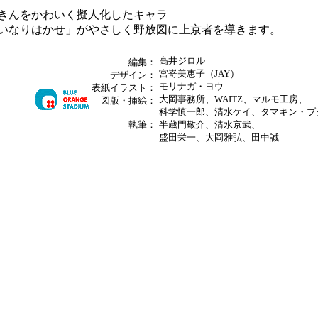
きんをかわいく擬人化したキャラ
いなりはかせ」がやさしく野放図に上京者を導きます。
高井ジロル
編集：
宮嵜美恵子（JAY）
デザイン：
モリナガ・ヨウ
表紙イラスト：
大岡事務所、WAITZ、マルモ工房、
図版・挿絵：
科学慎一郎、清水ケイ、タマキン・ブ
執筆：
半蔵門敬介、清水京武、
盛田栄一、大岡雅弘、田中誠