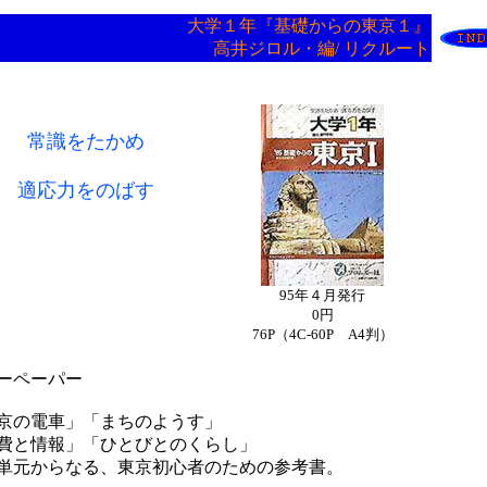
大学１年『基礎からの東京１』
高井ジロル・編/ リクルート
常識をたかめ
適応力をのばす
95年４月発行
0円
76P（4C-60P A4判）
ーペーパー
京の電車」「まちのようす」
費と情報」「ひとびとのくらし」
単元からなる、東京初心者のための参考書。