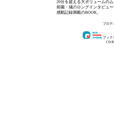
20分を超える大ボリュームのム
前園・城のロングインタビュー
感動記録満載のBOOK。
プロデ
ブック
CD-