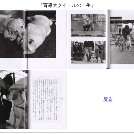
『盲導犬クイールの一生』
戻る