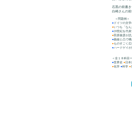
石黒の前書き
白崎さんの前
＜問題例＞
●
ドイツの文学
●
いつも「なん
●
20世紀を代
●
田原俊彦が読
●
曲線と凸で構
●
ものすごく広
●
ハードゲイが
＜全１８科目
●
世界史
●
日本
●
化学
●
科学
●