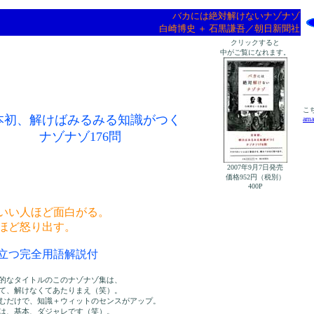
バカには絶対解けないナゾナゾ
白崎博史 ＋ 石黒謙吾／朝日新聞社
クリックすると
中がご覧になれます。
こ
本初、解けばみるみる知識がつく
ama
ナゾナゾ176問
2007年9月7日発売
価格952円（税別）
400P
いい人ほど面白がる。
ほど怒り出す。
立つ完全用語解説付
的なタイトルのこのナゾナゾ集は、
て、解けなくてあたりまえ（笑）。
むだけで、知識＋ウィットのセンスがアップ。
は、基本、ダジャレです（笑）。