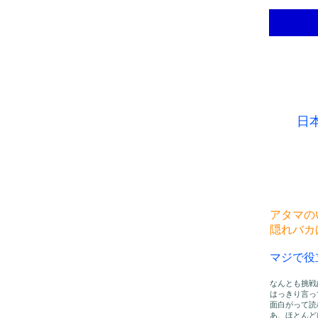
日
アタマの
隠れバカ
マジで役
なんとも挑戦
はっきり言っ
面白がって読
あ、ほとんど