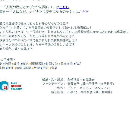
ー「人類の歴史とナゾナゾの関わり」は
こちら
書きー「人はなぜ、ナゾナゾに夢中になるのか？」は
こちら
者で高速通信の導入にもっとも熱心だったのは誰？
だって!?」と驚いていた産業革命の立役者として知られる発明家は？
表する作家のひとりで、一度読むと、耐えきれないくらいの重荷が肩にかかるといわれる作家は？
んで、元気がなくなったという芥川龍之介の小説とは？
成された1920年代のパリで生まれた折衷的装飾様式とは？
いキャンプ場のことを描いた松本清張の名作といえば？
好む銀色に輝く金属は？
ー１７６問＞
史
●
地理
●
経済
●
政治
●
国際問題
●
外国文学
●
日本文学
●
言語
生物
●
物理
●
地学
●
医学
●
数学
●
美術
●
音楽
構成・文・編集：
白崎博史＋石黒謙吾
ブックデザイン：
寄藤文平、鈴木千佳子（文平銀座）
制作：
ブルー・オレンジ・スタジアム
版元担当：
小島 清、高橋和彦（朝日新聞社）