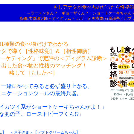
もしアナタが食べものだったら性格
～ラーメンさん？ ギョーザくん？ ショートケーキちゃん
監修/木原誠太郎＋ディグラム・ラボ 企画構成/石黒謙吾／ポプ
31種類の食べ物だけでわかる
ータで導く［性格味覚］＆［相性御膳］
マーケティング」で定評の＜ディグラム診断＞
き出した食べ物と性格のマッチング！
略して［もしたべ］
と一緒にやってみると必ず盛り上がる、
2019年8月27日
ュニケーションツールの最終兵器。
1300円（税別
160Ｐ（オール2
なイカツイ系がショートケーキちゃんかよ！」
なあの子、ローストビーフくん!?」
ん】 ＜お子さま＞【ソフトクリームちゃん】