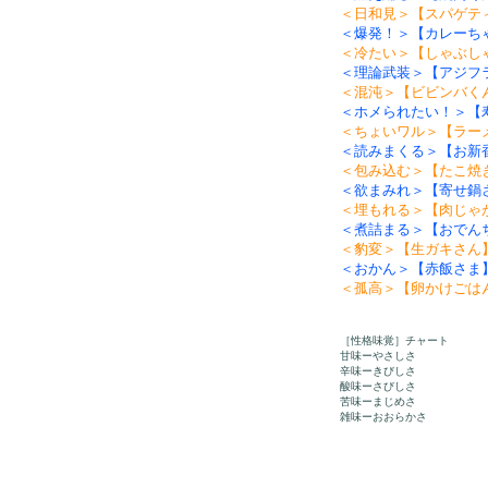
＜日和見＞【スパゲテ
＜爆発！＞【カレーち
＜冷たい＞【しゃぶし
＜理論武装＞【アジフ
＜混沌＞【ビビンバく
＜ホメられたい！＞【
＜ちょいワル＞【ラー
＜読みまくる＞【お新
＜包み込む＞【たこ焼
＜欲まみれ＞【寄せ鍋
＜埋もれる＞【肉じゃ
＜煮詰まる＞【おでん
＜豹変＞【生ガキさん
＜おかん＞【赤飯さま
＜孤高＞【卵かけごは
［性格味覚］チャート
甘味ーやさしさ
辛味ーきびしさ
酸味ーさびしさ
苦味ーまじめさ
雑味ーおおらかさ