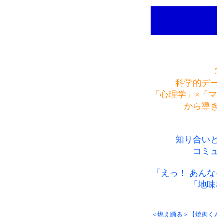
科学的デ
「心理学」×「
から導
知り合い
コミ
「えっ！ あん
「地味
＜燃え踊る＞【焼肉く