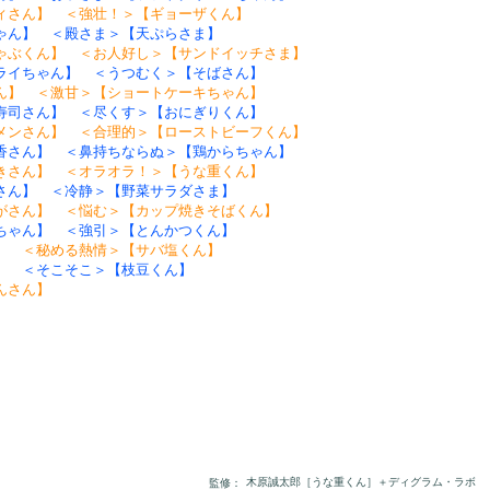
ィさん】 ＜強壮！＞【ギョーザくん】
ゃん】 ＜殿さま＞【天ぷらさま】
ゃぶくん】 ＜お人好し＞【サンドイッチさま】
ライちゃん】 ＜うつむく＞【そばさん】
ん】 ＜激甘＞【ショートケーキちゃん】
寿司さん】 ＜尽くす＞【おにぎりくん】
メンさん】 ＜合理的＞【ローストビーフくん】
香さん】 ＜鼻持ちならぬ＞【鶏からちゃん】
きさん】 ＜オラオラ！＞【うな重くん】
さん】 ＜冷静＞【野菜サラダさま】
がさん】 ＜悩む＞【カップ焼きそばくん】
ちゃん】 ＜強引＞【とんかつくん】
】 ＜秘める熱情＞【サバ塩くん】
】 ＜そこそこ＞【枝豆くん】
んさん】
木原誠太郎［うな重くん］＋ディグラム・ラボ
監修：