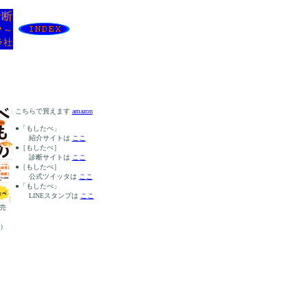
診断
？～
ラ社
こちらで買えます
amazon
●「もしたべ」
紹介サイトは
ここ
●［もしたべ］
診断サイトは
ここ
●［もしたべ］
公式ツイッタは
ここ
●「もしたべ」
LINEスタンプは
ここ
発売
）
C）