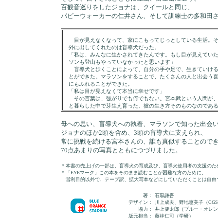
百観音巡りをしたジョナは、クイールと同じ、
パピーウォーカーの仁井さん、そして訓練士の多和田
目が見えなくなって、家にこもってじっとしている生活。
外に出してくれたのは盲導犬だった。
「私は、みんなに生かされてきたんです。もし目が見えてい
ソンも登山もやっていなかったと思います」
盲導犬と歩くことによって、自分の手や足で、生きていけ
とができた。マラソンをすることで、たくさんの人と出会う
にもふれることができた。
「私は目が見えなくて本当に幸せです」
その言葉は、強がりでも何でもない。宮本武という人間が
と暮らした中で芽生え育った、彼の生き方そのものなのであ
母への思い、盲導犬への執着、マラソンで知った出会
ジョナのほか2頭を含め、3頭の盲導犬に支えられ、
常に挑戦を続ける宮本さんの、誰も真似することので
70点あまりの写真とともにつづりました。
＊本書の売上げの一部は、盲導犬の育成及び、盲導犬使用者の支援のた
＊「EYEマーク」この本をそのまま読むことが困難な方のために、
営利目的以外で、テープ訳、拡大写本などにしていただくことは自由
著：
石黒謙吾
デザイン：
川上成夫、野地恵美子（CG
協力：
井上健太郎（ブルー・オレン
版元担当：
藤林仁司（学研）