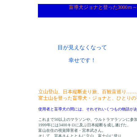
盲導犬ジョナと登った3000ｍ
目が見えなくなって
幸せです！
立山登山、日本縦断走り旅、百観音巡り……
富士山を登った盲導犬・ジョナと、ひとりの
使用者と盲導犬の間には、それぞれいくつもの物語が
これまで50以上のマラソンや、ウルトラマラソンに参
1999年には3400キロに及ぶ日本縦断を成し遂げた、
富山在住の視覚障害者・宮本武さん。
そして、宮本さんとともに立山、富士山に登り、