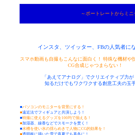
～ポートレートからミニ
インスタ、ツイッター、FBの人気者に
スマホ動画も自撮もこんなに面白く！ 特殊な機材や
CG合成じゃつまらない！
「あえてアナログ」でクリエイティブ力が
知るだけでもワクワクする創意工夫の玉
■
パソコンのモニターを背景にする！
■
遠近法でフィギュアと共演しよう！
■
特撮に使えるグッズを100均で揃える！
■
加湿器、線香などでスモークを焚く！
■
水槽を使い水の揺らめきで人物にCG的効果を！
■
透明板に描いた雪で真夏でも真冬に！