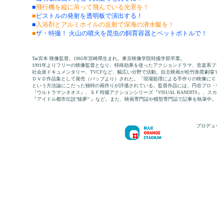
■
飛行機を縦に吊って飛んでいる光景を！
■
ピストルの発射を透明板で演出する！
■
入浴剤とアルミホイルの反射で深海の潜水艇を！
■
ザ・特撮！ 火山の噴火を昆虫の飼育容器とペットボトルで！
Tac宮本 映像監督。1965年宮崎県生まれ。東京映像学院特撮学部卒業。
1991年よりフリーの映像監督となり、特殊効果を使ったアクションドラマ、音楽系
社会派ドキュメンタリー、TVCFなど、幅広い分野で活動。自主映画が松竹衛星劇場
ＤＶＤ作品集として発売（バップより）された。「現場処理による手作りの映像にＣ
という方法論にこだった独特の画作りが評価されている。監督作品には、円谷プロ・
『ウルトラマンネオス』、ＳＦ特撮アクションシリーズ『VISUAL BANDITS』、
『アイドル都市伝説“猿夢” 』など。また、映画専門誌や模型専門誌で記事を執筆中。
プロデュ