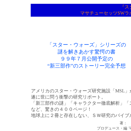
『ス
マサチューセッツSWラ
「スター・ウォーズ」シリーズの
謎を解きあかす驚愕の書
９９年７月公開予定の
“新三部作”のストーリー完全予想
アメリカのスター・ウォーズ研究施設「MSL」
遂に世に問う衝撃の研究リポート。
「新三部作の謎」「キャラクター徹底解析」「
など、驚きの４００ページ！
地球上に２冊と存在しない、ＳＷ研究のバイブ
著：
プロデュース・編