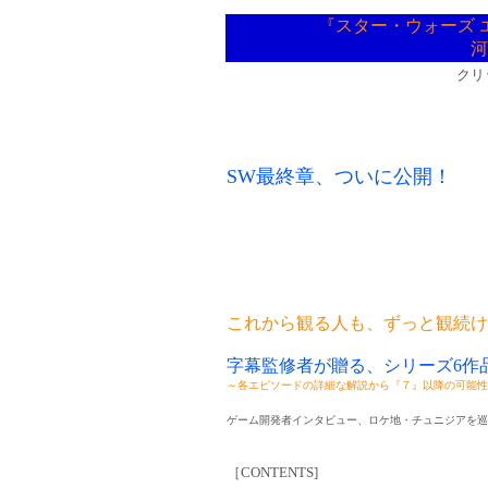
『スター・ウォーズ 
河
クリ
SW最終章、ついに公開！
これから観る人も、ずっと観続け
字幕監修者が贈る、シリーズ6作
～各エピソードの詳細な解説から『７』以降の可能性
ゲーム開発者インタビュー、ロケ地・チュニジアを巡
［CONTENTS]