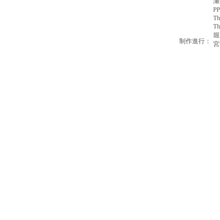
瀬
P
Th
T
堀
制作進行：
宮