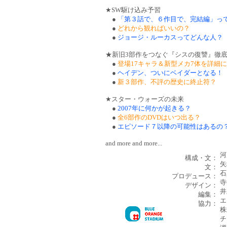
★SW駆け込み予習
●
「第３話で、６作目で、完結編」っ
●
どれから観ればいいの？
●
ジョージ・ルーカスってどんな人？
★新旧3部作をつなぐ『シスの復讐』徹
●
登場17キャラ＆新型メカ7体を詳細
●
ヘイデン、ついにベイダーとなる！
●
新３部作、不評の歴史に終止符？
★スター・ウォーズの未来
●
2007年に何かが起きる？
●
全6部作のDVDはいつ出る？
●
エピソード７以降の可能性はあるの
and more and more...
河
構成・文：
矢
文：
石
プロデュース：
寺
デザイン：
井
編集：
エ
協力：
株
チ