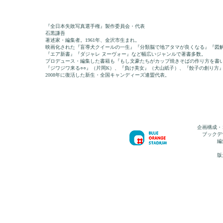
『全日本失敗写真選手権』製作委員会・代表
石黒謙吾
著述家・編集者。1961年、金沢市生まれ。
映画化された『盲導犬クイールの一生』『分類脳で地アタマが良くなる』『図解
『エア新書』『ダジャレ ヌーヴォー』など幅広いジャンルで著書多数。
プロデュース・編集した書籍も『もし文豪たちがカップ焼きそばの作り方を書
『ジワジワ来る○○』（片岡K）、『負け美女』（犬山紙子）、『餃子の創り方』
2008年に復活した新生・全国キャンディーズ連盟代表。
企画構成・
ブックデ
編
版