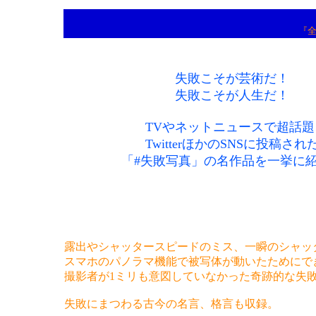
『
失敗こそが芸術だ！
失敗こそが人生だ！
TVやネットニュースで超話題
TwitterほかのSNSに投稿され
「#失敗写真」の名作品を一挙に
露出やシャッタースピードのミス、一瞬のシャッ
スマホのパノラマ機能で被写体が動いたためにで
撮影者が1ミリも意図していなかった奇跡的な失
失敗にまつわる古今の名言、格言も収録。