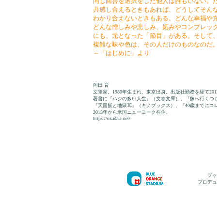
同じ回答を選択をした他人は誰もいない。
共感し合えるときもあれば、どうしてそん
わかり合えないときもある。どんな幸福や
どんな憎しみや悲しみ、妬みやコンプレッ
にも、元となった「節目」がある。そして
複雑な味や色は、その人だけのものなのだ
～「はじめに」より
岡田 育
文筆家。1980年生まれ、東京出身。出版社勤務を経て20
著書に『ハジの多い人生』（文春文庫）、『嫁へ行くつ
『天国飯と地獄耳』（キノブックス）、『40歳までにコ
2015年から米国ニューヨーク在住。
https://okadaic.net/
ブッ
プロデュ