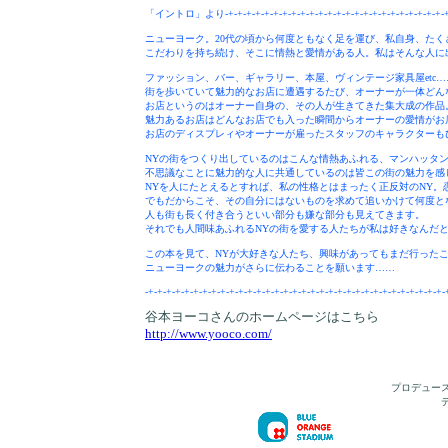
「イントロ」より-+-+-+-+-+-+-+-+-+-+-+-+-+-+-+-+-+-+-+-+-+-+-+-+-+-
ニューヨーク。20代の頃から何度ともなく足を運び、私自身、た
こだわりを持ち続け、そこに情熱と愛情がある人。私はそんな人に
ファッション、バー、ギャラリー、本屋、ヴィンテージ家具屋etc
街を歩いていて魅力的なお店に遭遇するたび、オーナーが一体どん
お店というのはオーナー自身の、その人が生きてきた集大成の作品
魅力あるお店はどんなお店でも入った瞬間からオーナーの愛情がお
お店のディスプレィやオーナーが雇ったスタッフのキャラクターも
NYの街をつくり出しているのはこんな情熱あふれる、マンハッタ
不思議なことに魅力的な人に共通しているのは皆この街の魅力を感
NYを人にたとえるとすれば、私の性格とはまったく正反対のNY
でもだからこそ、その自分にはないものを求めて追いかけて何度と
人も街も長く付き合うといい部分も嫌な部分も見えてきます。
それでも人間味あふれるNYの街を愛する人たちが私は好きなんだ
この本を見て、NYが大好きな人たち、興味があってもまだ行った
ニューヨークの魅力がさらに伝わることを願います……
-+-+-+-+-+-+-+-+-+-+-+-+-+-+-+-+-+-+-+-+-+-+-+-+-+-+-+-+-+-+-+-+-+-
谷本ヨーコさんのホームページはこちら
http://www.yooco.com/
プロデュー